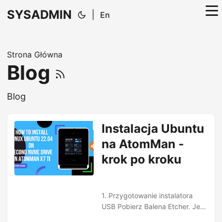
SYSADMIN
|
En
Strona Główna
Blog
Blog
Instalacja Ubuntu
na AtomMan -
krok po kroku
1. Przygotowanie instalatora
USB Pobierz Balena Etcher. Jest
dostępny dla Windows, Linux i