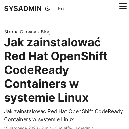
SYSADMIN
|
En
Strona Główna
Blog
»
Jak zainstalować
Red Hat OpenShift
CodeReady
Containers w
systemie Linux
Jak zainstalować Red Hat OpenShift CodeReady
Containers w systemie Linux
19 listopada 2023
·
2 min
·
364 słów
·
sysadmin