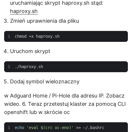
uruchamiając skrypt haproxy.sh stąd:
haproxy.sh
Zmień uprawnienia dla pliku
Uruchom skrypt
Dodaj symbol wieloznaczny
w Adguard Home / Pi-Hole dla adresu IP. Zobacz
wideo. 6. Teraz przetestuj klaster za pomocą CLI
openshift lub w skrócie oc
echo
'eval $(crc oc-env)'