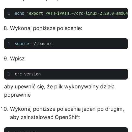
echo
'export PATH=$PATH:~/crc-linux-2.29.0-amd64'
Wykonaj poniższe polecenie:
source
Wpisz
aby upewnić się, że plik wykonywalny działa
poprawnie
Wykonaj poniższe polecenia jeden po drugim,
aby zainstalować OpenShift