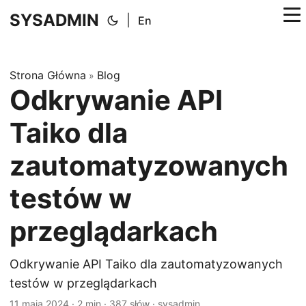
SYSADMIN
|
En
Strona Główna
Blog
»
Odkrywanie API
Taiko dla
zautomatyzowanych
testów w
przeglądarkach
Odkrywanie API Taiko dla zautomatyzowanych
testów w przeglądarkach
11 maja 2024
·
2 min
·
387 słów
·
sysadmin