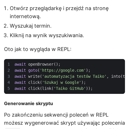
Otwórz przeglądarkę i przejdź na stronę
internetową.
Wyszukaj termin.
Kliknij na wynik wyszukiwania.
Oto jak to wygląda w REPL:
await
openBrowser
();
await
goto
(
'https://google.com'
);
await
write
(
'automatyzacja testów Taiko'
,
into
(
te
await
click
(
'Szukaj w Google'
);
await
click
(
link
(
'Taiko GitHub'
));
Generowanie skryptu
Po zakończeniu sekwencji poleceń w REPL
możesz wygenerować skrypt używając polecenia