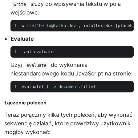
służy do wpisywania tekstu w pola
write
wejściowe:
write
(
'hello@taiko.dev'
,
into
(
textBox
({
placehol
Evaluate
.
api
evaluate
Użyj
do wykonania
evaluate
niestandardowego kodu JavaScript na stronie:
evaluate
(()
=>
document
.
title
)
Łączenie poleceń
Teraz połączmy kilka tych poleceń, aby wykonać
sekwencję działań, które prawdziwy użytkownik
mógłby wykonać: