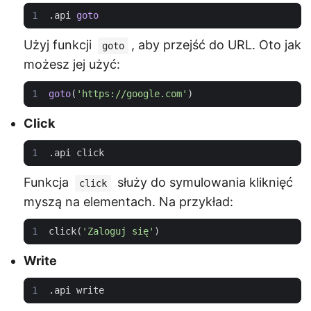
.
api
goto
Użyj funkcji
, aby przejść do URL. Oto jak
goto
możesz jej użyć:
goto
(
'https://google.com'
)
Click
.
api
click
Funkcja
służy do symulowania kliknięć
click
myszą na elementach. Na przykład:
click
(
'Zaloguj się'
)
Write
.
api
write