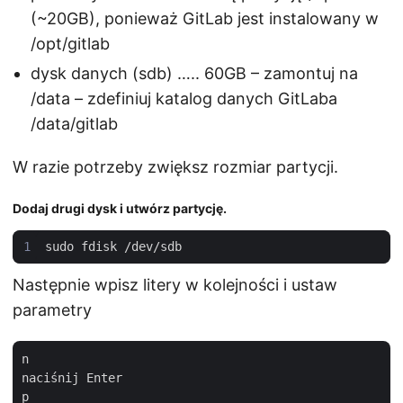
(~20GB), ponieważ GitLab jest instalowany w
/opt/gitlab
dysk danych (sdb) ….. 60GB – zamontuj na
/data – zdefiniuj katalog danych GitLaba
/data/gitlab
W razie potrzeby zwiększ rozmiar partycji.
Dodaj drugi dysk i utwórz partycję.
Następnie wpisz litery w kolejności i ustaw
parametry
n

naciśnij Enter

p
