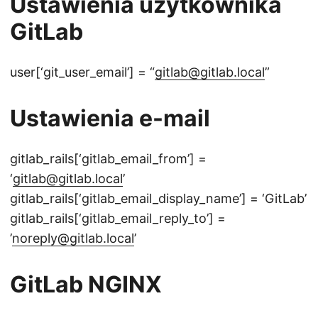
Ustawienia użytkownika
GitLab
user[‘git_user_email’] = “
gitlab@gitlab.local
”
Ustawienia e-mail
gitlab_rails[‘gitlab_email_from’] =
‘
gitlab@gitlab.local
’
gitlab_rails[‘gitlab_email_display_name’] = ‘GitLab’
gitlab_rails[‘gitlab_email_reply_to’] =
’
noreply@gitlab.local
’
GitLab NGINX