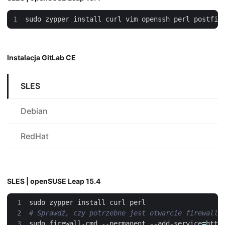
Instalacja GitLab CE
SLES
Debian
RedHat
SLES | openSUSE Leap 15.4
# Sprawdź, czy potrzebne jest otwarcie firewalla
sudo firewall-cmd --permanent --add-service
=