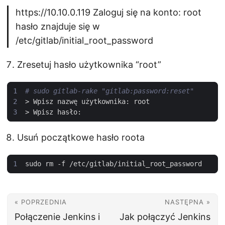
https://10.10.0.119 Zaloguj się na konto: root
hasło znajduje się w
/etc/gitlab/initial_root_password
Zresetuj hasło użytkownika “root”
# sudo gitlab-rake "gitlab:password:reset"
Usuń początkowe hasło roota
« POPRZEDNIA
NASTĘPNA »
Połączenie Jenkins i
Jak połączyć Jenkins