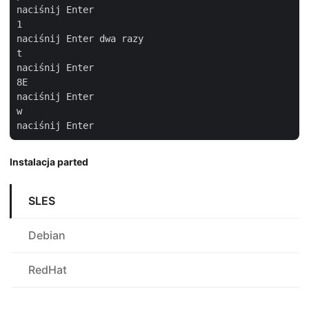
naciśnij Enter

1

naciśnij Enter dwa razy

t

naciśnij Enter

8E

naciśnij Enter

w

Instalacja parted
SLES
Debian
RedHat