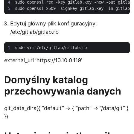
sudo openssl x509 -signkey gitlab.key -in gitlab.
Edytuj główny plik konfiguracyjny:
/etc/gitlab/gitlab.rb
external_url ‘https://10.10.0.119’
Domyślny katalog
przechowywania danych
git_data_dirs({ “default” => { “path” => “/data/git” }
})