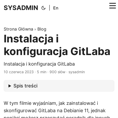
SYSADMIN
|
En
Strona Główna
Blog
»
Instalacja i
konfiguracja GitLaba
Instalacja i konfiguracja GitLaba
10 czerwca 2023
·
5 min
·
900 słów
·
sysadmin
Spis treści
W tym filmie wyjaśniam, jak zainstalować i
skonfigurować GitLaba na Debianie 11, jednak
poniżej możesz przeczytać poradnik dla innych