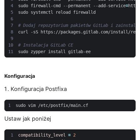
sudo firewall-cmd --permanent --add-service
=
# Dodaj repozytorium pakietów GitLab i zainstalu
curl -sS https://packages.gitlab.com/install/rep
# Instalacja GitLab CE
Konfiguracja
Konfiguracja Postfixa
Ustaw jak poniżej
compatibility_level
=
2