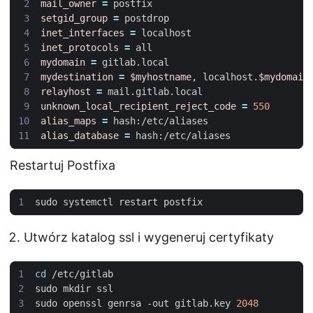
mail_owner
=
setgid_group
=
inet_interfaces
=
inet_protocols
=
mydomain
=
mydestination
=
$myhostname
, localhost.
$mydomain
relayhost
=
unknown_local_recipient_reject_code
=
550
alias_maps
=
alias_database
=
Restartuj Postfixa
Utwórz katalog ssl i wygeneruj certyfikaty
cd
sudo openssl genrsa -out gitlab.key 
2048