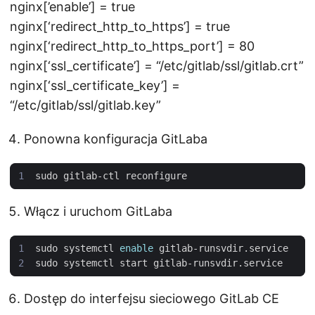
nginx[’enable’] = true
nginx[‘redirect_http_to_https’] = true
nginx[‘redirect_http_to_https_port’] = 80
nginx[‘ssl_certificate’] = “/etc/gitlab/ssl/gitlab.crt”
nginx[‘ssl_certificate_key’] =
“/etc/gitlab/ssl/gitlab.key”
Ponowna konfiguracja GitLaba
Włącz i uruchom GitLaba
sudo systemctl 
enable
Dostęp do interfejsu sieciowego GitLab CE