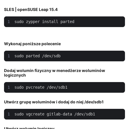
SLES | openSUSE Leap 15.4
Wykonaj poniższe polecenie
Dodaj wolumin fizyczny w menedżerze woluminów
logicznych
Utwórz grupę woluminów i dodaj do niej /dev/sdb1
Utwórz wolumin logiczny