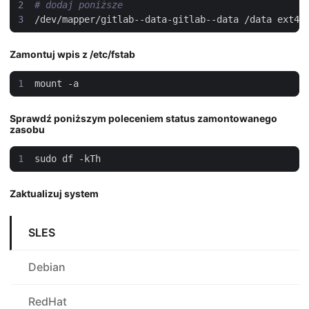
# dodaj poniższe
/dev/mapper/gitlab--data-gitlab--data /data ext4 
Zamontuj wpis z /etc/fstab
Sprawdź poniższym poleceniem status zamontowanego
zasobu
Zaktualizuj system
SLES
Debian
RedHat