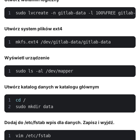
Utwórz system plików ext4
Wyświetl urządzenie
Utwórz katalog danych w katalogu głównym
cd
Dodaj do /etc/fstab wpis dla danych. Zapisz i wyjdź.