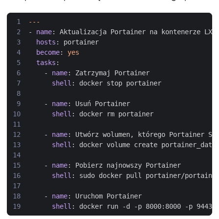
---
- 
name
:
Aktualizacja Portainer na kontenerze LXC
hosts
:
portainer
become
:
yes
tasks
:
- 
name
:
Zatrzymaj Portainer
shell
:
docker stop portainer 
- 
name
:
Usuń Portainer
shell
:
docker rm portainer
- 
name
:
Utwórz wolumen, którego Portainer Se
shell
:
docker volume create portainer_data
- 
name
:
Pobierz najnowszy Portainer 
shell
:
sudo docker pull portainer/portaine
- 
name
:
Uruchom Portainer 
shell
:
docker run -d -p 8000:8000 -p 9443: