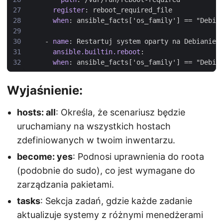
register
:
reboot_required_file
when
:
ansible_facts['os_family'] == "Debia
- 
name
:
Restartuj system oparty na Debianie 
ansible.builtin.reboot
:
when
:
ansible_facts['os_family'] == "Debia
Wyjaśnienie:
hosts: all
: Określa, że scenariusz będzie
uruchamiany na wszystkich hostach
zdefiniowanych w twoim inwentarzu.
become: yes
: Podnosi uprawnienia do roota
(podobnie do sudo), co jest wymagane do
zarządzania pakietami.
tasks
: Sekcja zadań, gdzie każde zadanie
aktualizuje systemy z różnymi menedżerami