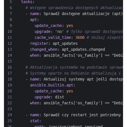
tasks
:
# Wstępne sprawdzenia dostępnych aktualizacj
- 
name
:
Sprawdź dostępne aktualizacje (apt)
apt
:
update_cache
:
yes
upgrade
:
'no'
# Tylko sprawdź dostępność
cache_valid_time
:
3600
# Unikaj niepotrz
register
:
apt_updates
changed_when
:
apt_updates.changed
when
:
ansible_facts['os_family'] == "Debia
# Aktualizacja systemów na podstawie sprawdz
# Systemy oparte na Debianie aktualizują i r
- 
name
:
Aktualizuj systemy apt jeśli dostępn
ansible.builtin.apt
:
update_cache
:
yes
upgrade
:
dist
when
:
ansible_facts['os_family'] == "Debia
- 
name
:
Sprawdź czy restart jest potrzebny w
stat
:
path
:
/var/run/reboot-required