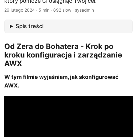
który pomoże Ci osiągnąć Twój cel.
29 lutego 2024
·
5 min
·
892 słów
·
sysadmin
Spis treści
Od Zera do Bohatera - Krok po
kroku konfiguracja i zarządzanie
AWX
W tym filmie wyjaśniam, jak skonfigurować
AWX.