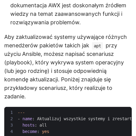
dokumentacja AWX jest doskonałym źródłem
wiedzy na temat zaawansowanych funkcji i
rozwiązywania problemów.
Aby zaktualizować systemy używające różnych
menedżerów pakietów takich jak
przy
apt
użyciu Ansible, możesz napisać scenariusz
(playbook), który wykrywa system operacyjny
(lub jego rodzinę) i stosuje odpowiednią
komendę aktualizacji. Poniżej znajduje się
przykładowy scenariusz, który realizuje to
zadanie.
---
- 
name
:
Aktualizuj wszystkie systemy i zrestartu
hosts
:
all
become
:
yes