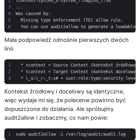
tcontext
=
system_u
:
system_r
:
nagios_t
:
s0
Was
caused
by
Missing
type
enforcement
(
TE
)
allow
rule
You
can
use
audit2allow
to
generate
a
loadable
Mała podpowiedź odnośnie pierwszych dwóch
linii:
  * 
scontext
=
Source
Context
(
kontekst
źródłowy
)
  * 
tcontext
=
Target
Context
(
kontekst
docelowy
)
  * \
_u
:\
_r
:
_t
:
s
# 
=
user
:
role
:
type
:
security
level
Kontekst źródłowy i docelowy są identyczne,
więc wydaje mi się, że polecenie powinno być
dopuszczone do działania. Ale spróbujmy
audit2allow i zobaczmy, co nam powie: