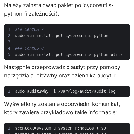
Należy zainstalować pakiet policycoreutils-
python (i zależności):
### CentOS 7 
### CentOS 8
Następnie przeprowadzić audyt przy pomocy
narzędzia audit2why oraz dziennika audytu:
Wyświetlony zostanie odpowiedni komunikat,
który zawiera przykładowo takie informacje:
scontext
=
system_u
:
system_r
:
nagios_t
:
s0