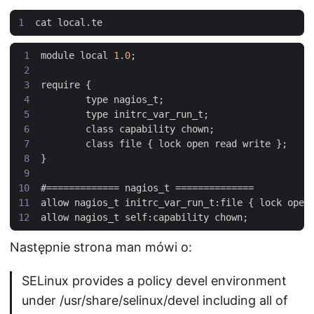
module
local
1
.
0
require
type
nagios_t
type
initrc_var_run_t
class
capability
chown
class
file
 { 
lock
open
read
write
#
=============
nagios_t
==============
allow
nagios_t
initrc_var_run_t
:
file
 { 
lock
open
allow
nagios_t
self
:
capability
chown
Następnie strona man mówi o:
SELinux provides a policy devel environment
under /usr/share/selinux/devel including all of