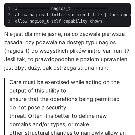
#
=============
nagios_t
==============
allow
nagios_t
initrc_var_run_t
:
file
 { 
lock
open
allow
nagios_t
self
:
capability
chown
Nie jest dla mnie jasne, na co zezwala pierwsza
zasada: czy pozwala na dostęp typu nagios
(nagios_t) do wszystkich plików initrc_var_run_t?
Jeśli tak, to prawdopodobnie poziom uprawnień
jest zbyt duży. Jak ostrzega strona man:
Care must be exercised while acting on the
output of this utility to
ensure that the operations being permitted
do not pose a security
threat. Often it is better to define new
domains and/or types, or make
other structural changes to narrowly allow an