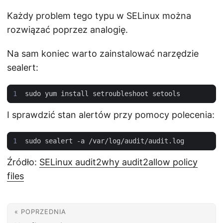
Każdy problem tego typu w SELinux można
rozwiązać poprzez analogię.
Na sam koniec warto zainstalować narzędzie
sealert:
I sprawdzić stan alertów przy pomocy polecenia:
Źródło:
SELinux audit2why audit2allow policy
files
« POPRZEDNIA