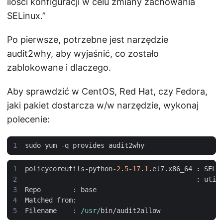
ilości konfiguracji w celu zmiany zachowania
SELinux.”
Po pierwsze, potrzebne jest narzędzie
audit2why, aby wyjaśnić, co zostało
zablokowane i dlaczego.
Aby sprawdzić w CentOS, Red Hat, czy Fedora,
jaki pakiet dostarcza w/w narzędzie, wykonaj
polecenie:
policycoreutils
-
python
-2
.
5-17
.
1
.
el7
.
x86_64
 : 
SELi
                                           : 
util
Repo
        : 
base
Matched
from
Filename
    : 
/usr/
bin
/
audit2allow