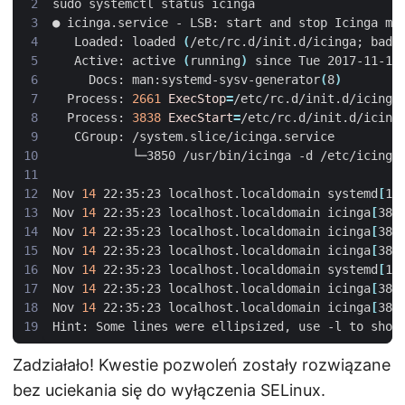
   Loaded: loaded 
(
/etc/rc.d/init.d/icinga
;
 bad
;
   Active: active 
(
running
)
 since Tue 2017-11-14
     Docs: man:systemd-sysv-generator
(
8
)
  Process: 
2661
ExecStop
=
/etc/rc.d/init.d/icinga
  Process: 
3838
ExecStart
=
/etc/rc.d/init.d/icing
Nov 
14
 22:35:23 localhost.localdomain systemd
[
1
]
Nov 
14
 22:35:23 localhost.localdomain icinga
[
383
Nov 
14
 22:35:23 localhost.localdomain icinga
[
383
Nov 
14
 22:35:23 localhost.localdomain icinga
[
383
Nov 
14
 22:35:23 localhost.localdomain systemd
[
1
]
Nov 
14
 22:35:23 localhost.localdomain icinga
[
385
Nov 
14
 22:35:23 localhost.localdomain icinga
[
385
Zadziałało! Kwestie pozwoleń zostały rozwiązane
bez uciekania się do wyłączenia SELinux.